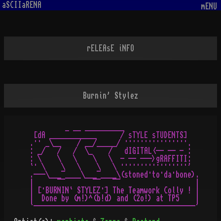
aSCIIaRENA
mENU
rELEAsE iNFO
Burnin' Stylez
          _ __ __________

  [dA ____________      / sTYLE sTUDENTS]

 .·· _\__    / __/_____/ ················.

 : _/   /   /  \_    /   dIGITAL<-- -- - :

 : \    \   \    \   \  - -- --->gRAFFITI:

 `· \    \   \    \   \ ·················'

 .---\___¯____\___¯____\(stoned·to·da·bone).

 |      ¯¯       ¯¯   ¯¯                   |

 | [·BURNIN` STYLEZ·] The Teamwork Colly ! |

 |  Done by (m!)^(b!d) and (2o!) at TP5    |
