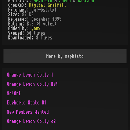
Artist(s):
mephisto
&
Zorro
&
Bastard
Crew(s):
Digital Graffiti
Filename:
dg!-bst.txt
Size:
82 KB
Released:
December 1995
Rating:
8.8 (4 votes)
Added by:
yonx
Viewed:
54
times
Downloaded:
8
Time
s
More by
mephisto
Orange Lemon Colly 1
Orange Lemon Colly #01
No!Art
Euphoric State 01
New Members Wanted
Orange Lemon Colly o2