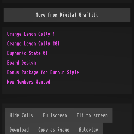
More from
Digital Graffiti
Orange Lemon Colly 1
Orange Lemon Colly #01
Euphoric State 01
Board Design
Bonus Package for Burnin Style
New Members Wanted