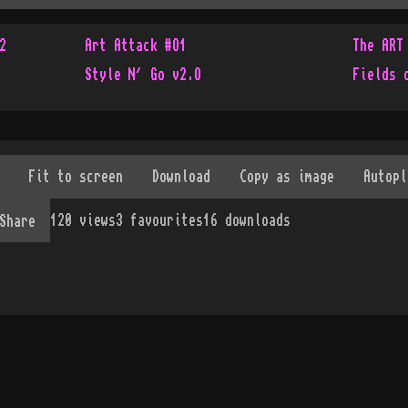
2
Art Attack #O1
The ART
Style N´ Go v2.O
Fields 
120
views
3
favourites
16
downloads
Share