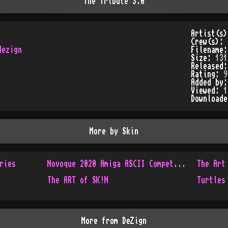
The Tribute 3.0
Artist(s
Crew(s):
ezign

Filename
Size:
131
Released
Rating:
9
Added by
Viewed:
1
Download
More by
Skin
ries
Novoque 2020 Amiga ASCII Competition
The Art
The ART of SK!N
Turtles
More from
DeZign