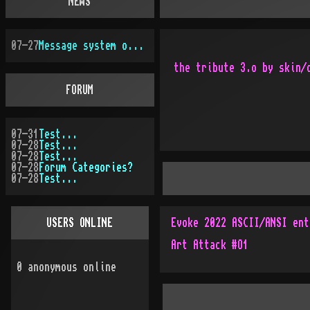
NEWS
07-27
Message system overhauled
the tribute 3.o by skin/d
FORUM
07-31
Test...
07-28
Test...
07-28
Test...
07-28
Forum Categories?
07-28
Test...
USERS ONLINE
Evoke 2022 ASCII/ANSI ent
Art Attack #O1
0
anonymous online