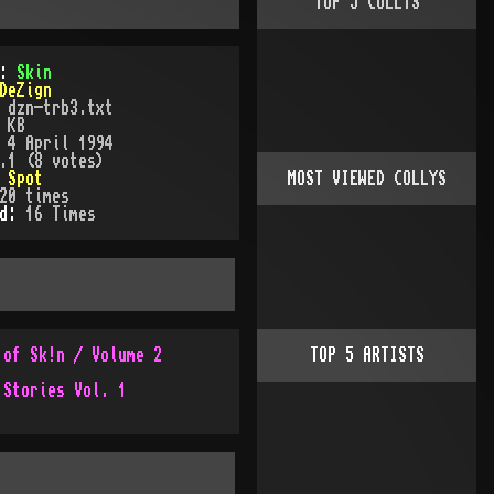
TOP
5
COLLYS
):
Skin
DeZign
:
dzn-trb3.txt
 KB
:
4 April 1994
.1 (8 votes)
:
Spot
MOST VIEWED COLLYS
20
times
ed:
16
Time
s
 of Sk!n / Volume 2
TOP
5
ARTISTS
 Stories Vol. 1