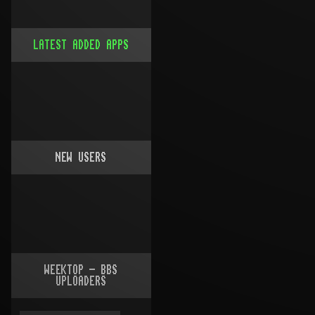
LATEST ADDED APPS
NEW USERS
WEEKTOP - BBS
UPLOADERS