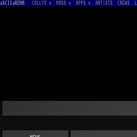
aSCIIaRENA
COLLYS v
MAGS v
APPS v
ARTiSTS
CREWS
L