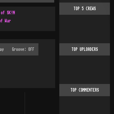
TOP
5
CREWS
 of SK!N
of War
TOP UPLOADERS
TOP COMMENTERS