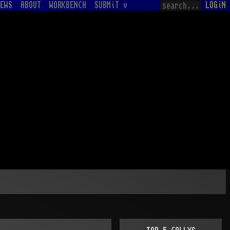
EWS
ABOUT
WORKBENCH
SUBMiT v
LOGiN